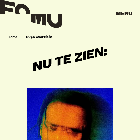
MENU
Home
•
Expo overzicht
NU TE ZIEN: