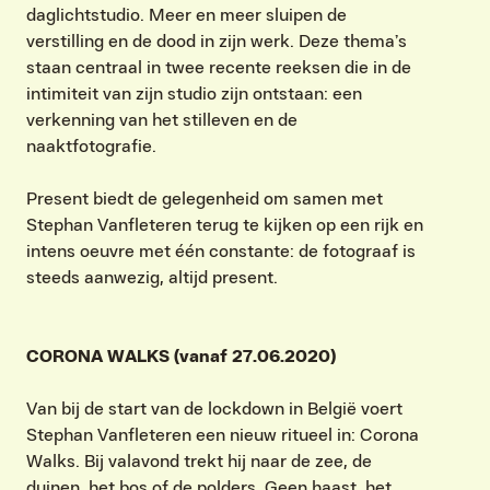
daglichtstudio. Meer en meer sluipen de
verstilling en de dood in zijn werk. Deze thema’s
staan centraal in twee recente reeksen die in de
intimiteit van zijn studio zijn ontstaan: een
verkenning van het stilleven en de
naaktfotografie.
Present biedt de gelegenheid om samen met
Stephan Vanfleteren terug te kijken op een rijk en
intens oeuvre met één constante: de fotograaf is
VIND EXPO’S, ACTIVITEITEN & INFORMATIE
steeds aanwezig, altijd present.
CORONA WALKS (vanaf 27.06.2020)
Van bij de start van de lockdown in België voert
Stephan Vanfleteren een nieuw ritueel in: Corona
Walks. Bij valavond trekt hij naar de zee, de
duinen, het bos of de polders. Geen haast, het