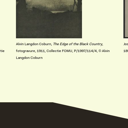
Alvin Langdon Coburn,
The Edge of the Black Country
,
Jo
tie
fotogravure, 1911, Collectie FOMU, P/1997/114/4, © Alvin
18
Langdon Coburn
VIND EXPO’S, ACTIVITEITEN & INFORMATIE