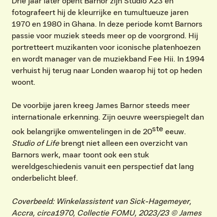
Drie jaar later opent Barnor zijn Studio X23 en
fotografeert hij de kleurrijke en tumultueuze jaren
1970 en 1980 in Ghana. In deze periode komt Barnors
passie voor muziek steeds meer op de voorgrond. Hij
portretteert muzikanten voor iconische platenhoezen
en wordt manager van de muziekband Fee Hii. In 1994
verhuist hij terug naar Londen waarop hij tot op heden
woont.
De voorbije jaren kreeg James Barnor steeds meer
internationale erkenning. Zijn oeuvre weerspiegelt dan
ste
ook belangrijke omwentelingen in de 20
eeuw.
Studio of Life
brengt niet alleen een overzicht van
Barnors werk, maar toont ook een stuk
wereldgeschiedenis vanuit een perspectief dat lang
onderbelicht bleef. ​
Coverbeeld: Winkelassistent van Sick-Hagemeyer,
Accra, circa1970, Collectie FOMU, 2023/23 © James