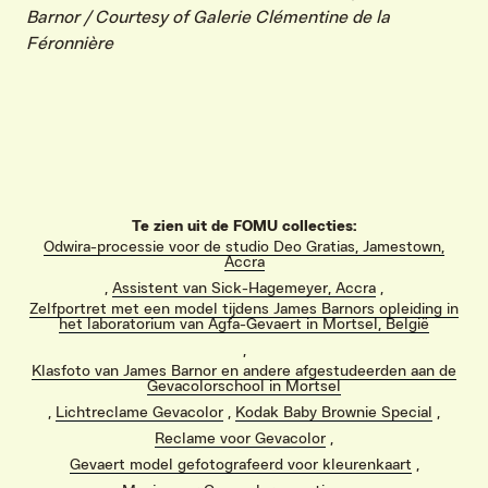
Barnor / Courtesy of Galerie Clémentine de la
Féronnière
Te zien uit de FOMU collecties:
Odwira-processie voor de studio Deo Gratias, Jamestown,
Accra
,
Assistent van Sick-Hagemeyer, Accra
,
Zelfportret met een model tijdens James Barnors opleiding in
het laboratorium van Agfa-Gevaert in Mortsel, België
,
Klasfoto van James Barnor en andere afgestudeerden aan de
Gevacolorschool in Mortsel
,
Lichtreclame Gevacolor
,
Kodak Baby Brownie Special
,
VIND EXPO’S, ACTIVITEITEN & INFORMATIE
Reclame voor Gevacolor
,
Gevaert model gefotografeerd voor kleurenkaart
,