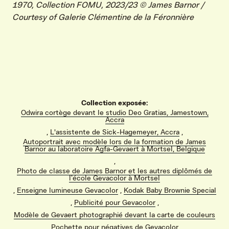
1970, Collection FOMU, 2023/23 © James Barnor /
Courtesy of Galerie Clémentine de la Féronnière
Collection exposée:
Odwira cortège devant le studio Deo Gratias, Jamestown,
Accra
,
L'assistente de Sick-Hagemeyer, Accra
,
Autoportrait avec modèle lors de la formation de James
Barnor au laboratoire Agfa-Gevaert à Mortsel, Belgique
,
Photo de classe de James Barnor et les autres diplômés de
l’école Gevacolor à Mortsel
VIND EXPO’S, ACTIVITEITEN & INFORMATIE
,
Enseigne lumineuse Gevacolor
,
Kodak Baby Brownie Special
,
Publicité pour Gevacolor
,
Modèle de Gevaert photographié devant la carte de couleurs
,
Pochette pour négatives de Gevacolor
,