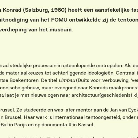
 Konrad (Salzburg, 1960) heeft een aanstekelijke fas
uitnodiging van het FOMU ontwikkelde zij de tentoo
verdieping van het museum. ​
nrad stedelijke processen in uiteenlopende metropolen. Als 
de materiaalkeuzes tot achterliggende ideologieën. Centraal i
tse Boekentoren. De titel
Umbau
(Duits voor ‘verbouwing, ‘ver
t iconische gebouw, maar evengoed naar Konrads maakproces:
au
laat je met nieuwe ogen naar architectuur(geschiedenis) kij
Brussel. Ze studeerde en was later mentor aan de Jan van Ey
n Brussel. Haar werk is internationaal tentoongesteld, onde
al in Parijs en op documenta X in Kassel.