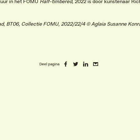
ctuur in het FOMU
Half-timbered
, 2022 is door kunstenaar Ri
ad, BT06, Collectie FOMU, 2022/22/4 © Aglaia Susanne Konr
Deel pagina