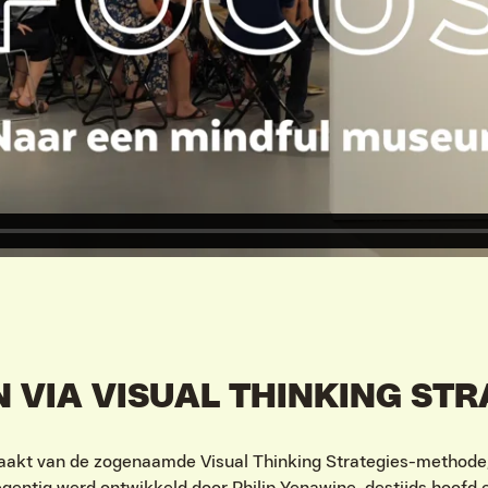
 VIA VISUAL THINKING STR
maakt van de zogenaamde Visual Thinking Strategies-methode
egentig werd ontwikkeld door Philip Yenawine, destijds hoof