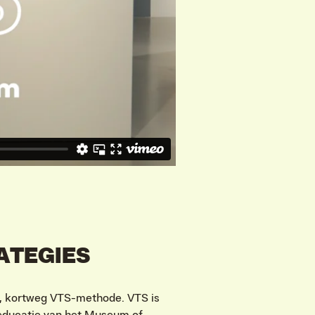
ATEGIES
, kortweg VTS-methode. VTS is
d educatie van het Museum of