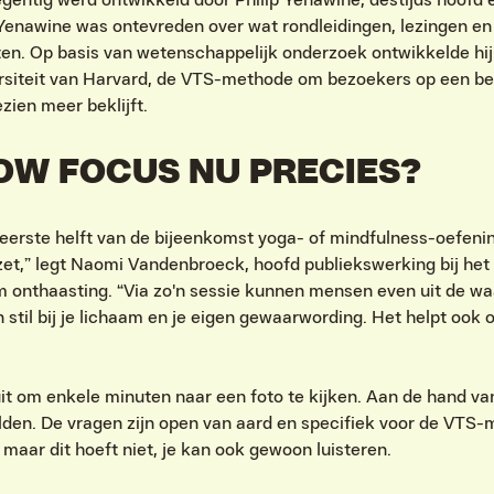
Yenawine was ontevreden over wat rondleidingen, lezingen e
ten. Op basis van wetenschappelijk onderzoek ontwikkelde hi
ersiteit van Harvard, de VTS-methode om bezoekers op een be
zien meer beklijft.
OW FOCUS NU PRECIES?
 eerste helft van de bijeenkomst yoga- of mindfulness-oefen
et,” legt Naomi Vandenbroeck, hoofd publiekswerking bij het
m onthaasting. “Via zo'n sessie kunnen mensen even uit de w
n stil bij je lichaam en je eigen gewaarwording. Het helpt ook 
t om enkele minuten naar een foto te kijken. Aan de hand van
lden. De vragen zijn open van aard en specifiek voor de VTS
maar dit hoeft niet, je kan ook gewoon luisteren.