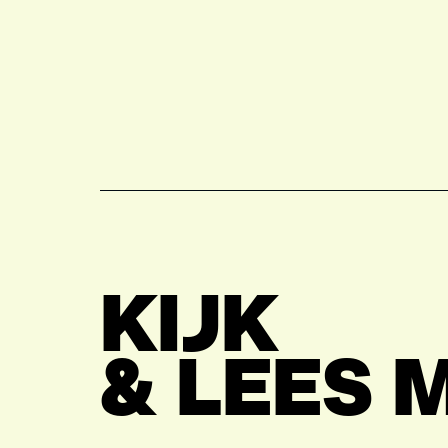
VIND EXPO’S, ACT
KIJK
& LEES 