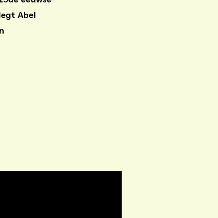
 19de eeuwse
legt Abel
an