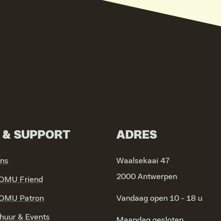
N & SUPPORT
ADRES
ons
Waalsekaai 47
2000 Antwerpen
OMU Friend
OMU Patron
Vandaag open 10 - 18 u
huur & Events
Maandag
gesloten