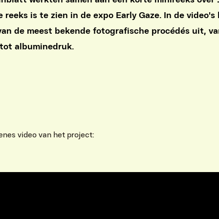
nblatt werkten samen aan een korte minireeks over
 reeks is te zien in de expo Early Gaze. In de video's 
 van de meest bekende fotografische procédés uit, v
tot albuminedruk.
enes video van het project: