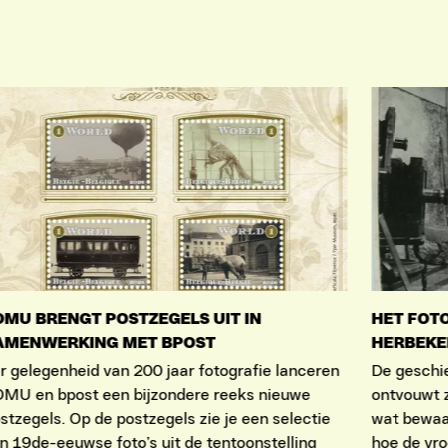
OMU BRENGT POSTZEGELS UIT IN
HET FOT
AMENWERKING MET BPOST
HERBEKE
r gelegenheid van 200 jaar fotografie lanceren
De geschie
MU en bpost een bijzondere reeks nieuwe
ontvouwt z
stzegels. Op de postzegels zie je een selectie
wat bewaar
n 19de-eeuwse foto’s uit de tentoonstelling
hoe de vro