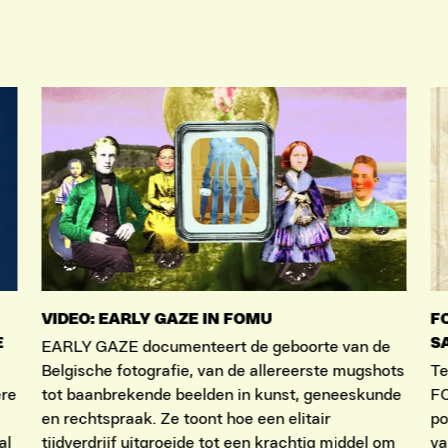
VIDEO: EARLY GAZE IN FOMU
F
E
S
EARLY GAZE documenteert de geboorte van de
Belgische fotografie, van de allereerste mugshots
Te
ere
tot baanbrekende beelden in kunst, geneeskunde
FO
en rechtspraak. Ze toont hoe een elitair
po
al
tijdverdrijf uitgroeide tot een krachtig middel om
va