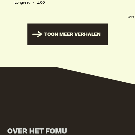
Longread • 1:00
01:
TOON MEER VERHALEN
OVER HET FOMU