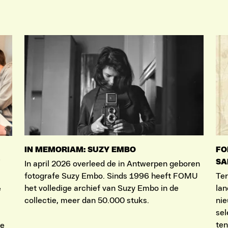
IN MEMORIAM: SUZY EMBO
FO
SA
In april 2026 overleed de in Antwerpen geboren
fotografe Suzy Embo. Sinds 1996 heeft FOMU
Ter
het volledige archief van Suzy Embo in de
lan
e
collectie, meer dan 50.000 stuks.
nie
sel
ten
ie