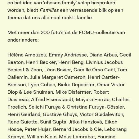
en het idee van ‘chosen family’ volop besproken
worden, biedt
Families
een verrassende blik op een
thema dat ons allemaal raakt: familie.
Met meer dan 200 foto’s uit de FOMU-collectie van
onder andere:
Hélène Amouzou, Emmy Andriesse, Diane Arbus, Cecil
Beaton, Henri Becker, Henri Beng, Livinius Jacobus
Beniest & Zoon, Léon Bovier, Camille Orso Caël, Tom
Callemin, Julia Margaret Cameron, Henri Cartier-
Bresson, Lynn Cohen, Bieke Depoorter, Omar Viktor
Diop & Lee Shulman, Mike Disfarmer, Robert
Doisneau, Alfred Eisenstaedt, Mayara Ferrão, Charles
Froelich, Seiichi Furuya & Christine Furuya-Gössler,
Henri Geirland, Gustave Ghuys, Victor Guidalevitch,
René Guiette, Sunil Gupta, Jitka Hanzlová, Eikoh
Hosoe, Peter Hujar, Bernard Jacobs & Cie, Lebohang
Kganye, William Klein, Mous Lamrabat, Youqine