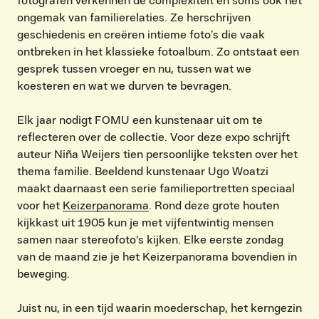
fotografen verkennen de complexiteit en soms ook het
ongemak van familierelaties. Ze herschrijven
geschiedenis en creëren intieme foto’s die vaak
ontbreken in het klassieke fotoalbum. Zo ontstaat een
gesprek tussen vroeger en nu, tussen wat we
koesteren en wat we durven te bevragen.
Elk jaar nodigt FOMU een kunstenaar uit om te
reflecteren over de collectie. Voor deze expo schrijft
auteur Niña Weijers tien persoonlijke teksten over het
thema familie. Beeldend kunstenaar Ugo Woatzi
maakt daarnaast een serie familieportretten speciaal
voor het
Keizerpanorama
. Rond deze grote houten
kijkkast uit 1905 kun je met vijfentwintig mensen
samen naar stereofoto's kijken. Elke eerste zondag
van de maand zie je het Keizerpanorama bovendien in
beweging.
Juist nu, in een tijd waarin moederschap, het kerngezin