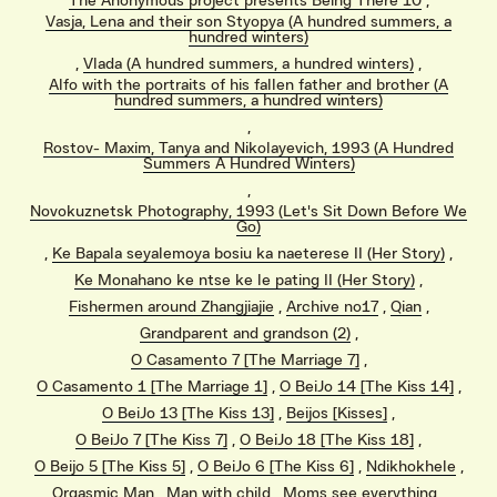
The Anonymous project presents Being There 10
,
Vasja, Lena and their son Styopya (A hundred summers, a
hundred winters)
,
Vlada (A hundred summers, a hundred winters)
,
Alfo with the portraits of his fallen father and brother (A
hundred summers, a hundred winters)
,
Rostov- Maxim, Tanya and Nikolayevich, 1993 (A Hundred
Summers A Hundred Winters)
,
Novokuznetsk Photography, 1993 (Let's Sit Down Before We
Go)
,
Ke Bapala seyalemoya bosiu ka naeterese II (Her Story)
,
Ke Monahano ke ntse ke le pating II (Her Story)
,
Fishermen around Zhangjiajie
,
Archive no17
,
Qian
,
Grandparent and grandson (2)
,
O Casamento 7 [The Marriage 7]
,
O Casamento 1 [The Marriage 1]
,
O BeiJo 14 [The Kiss 14]
,
O BeiJo 13 [The Kiss 13]
,
Beijos [Kisses]
,
O BeiJo 7 [The Kiss 7]
,
O BeiJo 18 [The Kiss 18]
,
O Beijo 5 [The Kiss 5]
,
O BeiJo 6 [The Kiss 6]
,
Ndikhokhele
,
Orgasmic Man
,
Man with child
,
Moms see everything
,