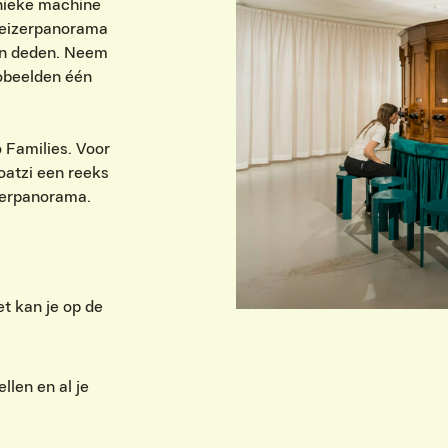
unieke machine
 Keizerpanorama
en deden. Neem
eobeelden één
 Families. Voor
atzi een reeks
izerpanorama.
t kan je op de
len en al je