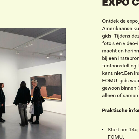
EXPO 
Ontdek de expo
Amerikaanse ku
gids. Tijdens de
foto's en video-
macht en herinne
bij een instapro
tentoonstelling 
kans niet.Een in
FOMU-gids waarv
gewoon binnen (o
alleen of same
Praktische info
IVITEITEN & INFORMATIE
Start om 14u,
FOMU.