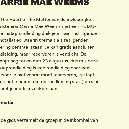
CARRIE MAE WEEMS
The Heart of the Matter van de invloedrijke
nstenaar Carrie Mae Weems
met een FOMU-
ze instaprondleiding duik je in haar indringende
installaties, waarin thema's als ras, gender,
ring centraal staan. Je kan gratis aansluiten
ndleiding, maar reserveren is verplicht. De
loopt nog tot en met 23 augustus, dus mis deze
staprondleiding is een rondleiding door een
oor je niet vooraf moet reserveren, je stapt
p het moment dat de rondleiding start) en sluit
n met je medebezoekers aan.
rmatie
 de gids verzamelt de groep in de inkomhal van