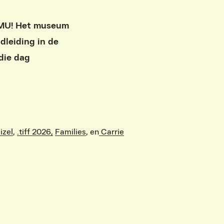
FOMU! Het museum
dleiding in de
die dag
izel
,
.tiff 2026,
Families
, en
Carrie