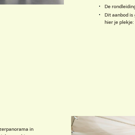
De rondleiding
Dit aanbod is 
hier je plekj
N
izerpanorama in