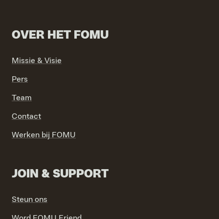
OVER HET FOMU
Missie & Visie
VIND EXPO’S, ACTIVITEITEN & INFORMATIE
Pers
Team
Contact
Werken bij FOMU
JOIN & SUPPORT
Steun ons
Word FOMU Friend