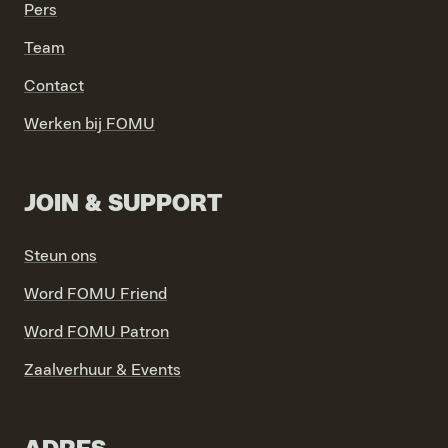
Pers
Team
VIND EXPO’S, ACTIVITEITEN & INFORMATIE
Contact
Werken bij FOMU
JOIN & SUPPORT
Steun ons
Word FOMU Friend
Word FOMU Patron
Zaalverhuur & Events