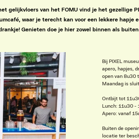
et gelijkvloers van het FOMU vind je het gezellige 
mcafé, waar je terecht kan voor een lekkere hapje 
drankje! Genieten doe je hier zowel binnen als buiten
Bij PIXEL museum
apero, hapjes, d
open van 8u30 t
Maandag is slui
Ontbijt tot 11u
Lunch: 11u30 - 
Apero: vanaf 1
Buiten de openi
locatie ter besc