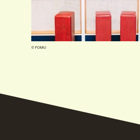
VIND EXPO’S, ACT
© FOMU