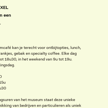
PIXEL
en een
.
café kan je terecht voor ontbijtopties, lunch,
rankjes, gebak en specialty coffee. Elke dag
ot 18u30, in het weekend van 9u tot 19u.
tingsdag.
30
15u
5u30
ngsuren van het museum staat deze unieke
hikking van bedrijven en particulieren als uniek