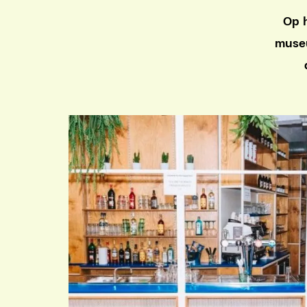
Op h
museu