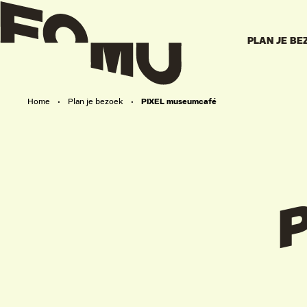
PLAN JE BE
Home
•
Plan je bezoek
•
PIXEL museumcafé