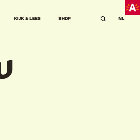
KIJK & LEES
SHOP
NL
M
U
S
E
U
M
C
A
F