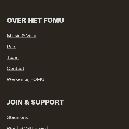
OVER HET FOMU
Missie & Visie
VIND EXPO’S, ACTIVITEITEN & INFORMATIE
Pers
Team
Contact
Werken bij FOMU
JOIN & SUPPORT
Steun ons
Word FOMU Friend