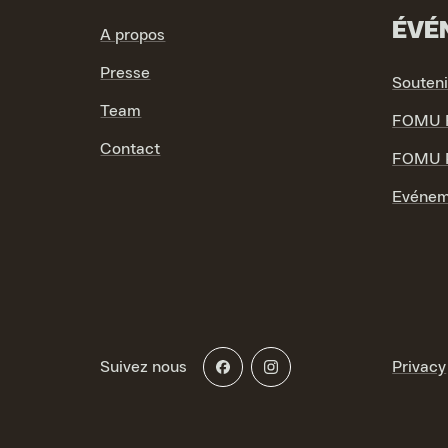
ÉVÉ
A propos
Presse
Souten
Team
FOMU F
Contact
FOMU P
Evénem
Suivez nous
Privacy