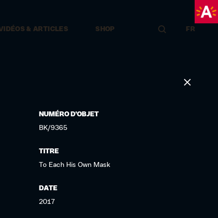
VIDÉOS & ARTICLES
SHOP
FR
LOCATION DE SALLES & ÉVÉNEMENTS
NUMÉRO D'OBJET
BK/9365
TITRE
To Each His Own Mask
DATE
2017