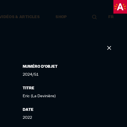
VIDÉOS & ARTICLES
SHOP
FR
LOCATION DE SALLES & ÉVÉNEMENTS
NUMÉRO D'OBJET
2024/51
TITRE
Eric (La Devinière)
DATE
2022