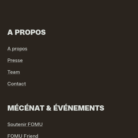
A PROPOS
VIND EXPO’S, ACTIVITEITEN & INFORMATIE
A propos
Presse
Team
Contact
MÉCÉNAT & ÉVÉNEMENTS
Soutenir FOMU
FOMU Friend