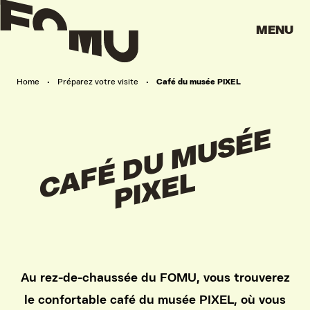
MENU
Home
•
Préparez votre visite
•
Café du musée PIXEL
C
A
F
É
D
U
M
U
S
É
E
P
I
X
E
L
Au rez-de-chaussée du FOMU, vous trouverez
le confortable café du musée PIXEL, où vous