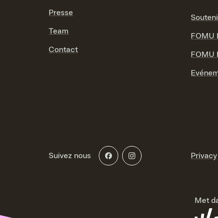
Presse
Souten
Team
FOMU F
Contact
FOMU P
Evénem
Suivez nous
Privacy
Met da