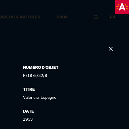
VIDÉOS & ARTICLES
SHOP
FR
LOCATION DE SALLES & ÉVÉNEMENTS
NUMÉRO D'OBJET
P/1975/32/9
TITRE
Valencia, Espagne
DATE
1933